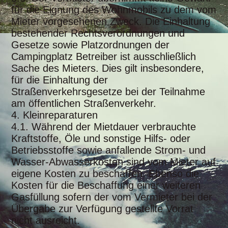
für die Eignung des Wohnmobils zu dem vom
Mieter vorgesehenen Zweck. Die Einhaltung
bestehender Rechtsverordnungen und
Gesetze sowie Platzordnungen der
Campingplatz Betreiber ist ausschließlich
Sache des Mieters. Dies gilt insbesondere,
für die Einhaltung der
Straßenverkehrsgesetze bei der Teilnahme
am öffentlichen Straßenverkehr.
4. Kleinreparaturen
4.1. Während der Mietdauer verbrauchte
Kraftstoffe, Öle und sonstige Hilfs- oder
Betriebsstoffe sowie anfallende Strom- und
Wasser-Abwasserkosten sind vom Mieter auf
eigene Kosten zu beschaffen. Ebenso die
Kosten für die Beschaffung einer weiteren
Gasfüllung sofern der vom Vermieter bei der
Übergabe zur Verfügung gestellte Vorrat
nicht ausreicht.