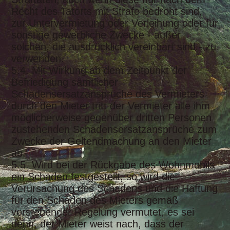
Recht des Tatorts mit Strafe bedroht sind,
zur Untervermietung oder Verleihung oder für
sonstige gewerbliche Zwecke - außer
solchen, die ausdrücklich vereinbart sind - zu
verwenden.
5.4. Mit Wirkung ab dem Zeitpunkt der
Befriedigung sämtlicher
Schadensersatzansprüche des Vermieters
durch den Mieter tritt der Vermieter alle ihm
möglicherweise gegenüber dritten Personen
zustehenden Schadensersatzansprüche zum
Zwecke der Geltendmachung an den Mieter
ab.
5.5. Wird bei der Rückgabe des Wohnmobils
ein Schaden festgestellt, so wird die
Verursachung des Schadens und die Haftung
für den Schaden des Mieters gemäß
vorstehender Regelung vermutet, es sei
denn, der Mieter weist nach, dass der