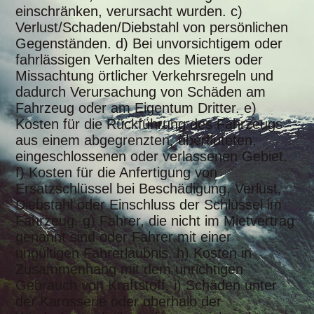
einschränken, verursacht wurden. c)
Verlust/Schaden/Diebstahl von persönlichen
Gegenständen. d) Bei unvorsichtigem oder
fahrlässigen Verhalten des Mieters oder
Missachtung örtlicher Verkehrsregeln und
dadurch Verursachung von Schäden am
Fahrzeug oder am Eigentum Dritter. e)
Kosten für die Rückführung des Fahrzeugs
aus einem abgegrenzten, überfluteten,
eingeschlossenen oder verlassenen Gebiet.
f) Kosten für die Anfertigung von
Ersatzschlüssel bei Beschädigung, Verlust,
Diebstahl oder Einschluss der Schlüssel im
Fahrzeug. g) Fahrer, die nicht im Mietvertrag
genannt sind oder Fahrer mit einer
ungültigen Fahrerlaubnis. h) Kosten in
Zusammenhang mit dem unrichtigen
Gebrauch von Kraftstoff. i) Schäden unter
der Karosserie oder oberhalb der