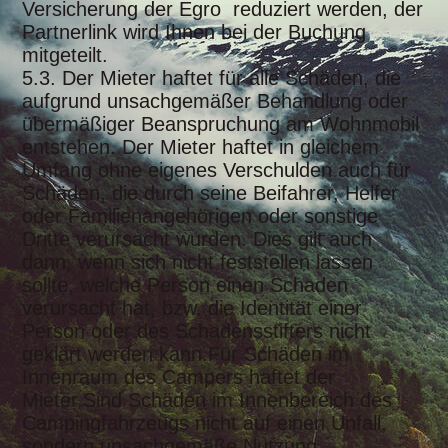
Versicherung der Egro reduziert werden, der
Partnerlink wird Ihnen bei der Buchung
mitgeteilt.
5.3. Der Mieter haftet für alle Schäden, die
aufgrund unsachgemäßer Behandlung oder
übermäßiger Beanspruchung am Wohnmobil
entstehen. Der Mieter haftet in gleichem
Umfang ohne eigenes Verschulden auch für
Schäden, die durch seine Beifahrer, Helfer
oder Familienangehörigen oder sonstige
Dritte verursacht wurden. Dies gilt auch
dann, wenn sich nicht feststellen lassen
sollte, welche Person einen Schaden
verursacht hat, bzw. die Identität einer
Person oder des Schadensstifters nicht
geklärt werden kann.
Für Schäden im
Innenraum des Campers haftet der
Mieter.
Sind Schäden im Innenbereich des
Campingfahrzeugs nicht auf einen Unfall,
sondern unsachgemäße Nutzung