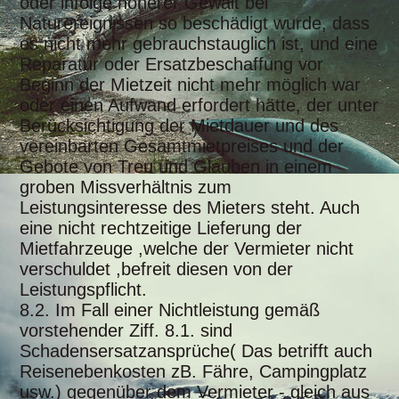
oder infolge höherer Gewalt bei
Naturereignissen so beschädigt wurde, dass
es nicht mehr gebrauchstauglich ist, und eine
Reparatur oder Ersatzbeschaffung vor
Beginn der Mietzeit nicht mehr möglich war
oder einen Aufwand erfordert hätte, der unter
Berücksichtigung der Mietdauer und des
vereinbarten Gesamtmietpreises und der
Gebote von Treu und Glauben in einem
groben Missverhältnis zum
Leistungsinteresse des Mieters steht. Auch
eine nicht rechtzeitige Lieferung der
Mietfahrzeuge ,welche der Vermieter nicht
verschuldet ,befreit diesen von der
Leistungspflicht.
8.2. Im Fall einer Nichtleistung gemäß
vorstehender Ziff. 8.1. sind
Schadensersatzansprüche( Das betrifft auch
Reisenebenkosten zB. Fähre, Campingplatz
usw.) gegenüber dem Vermieter - gleich aus