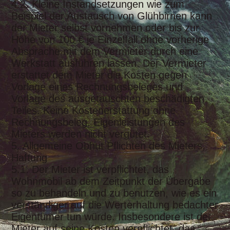
4.2. Kleine Instandsetzungen wie zum
Beispiel der Austausch von Glühbirnen kann
der Mieter selbst vornehmen oder bis zur
Höhe von 100 € je Einzelfall ohne vorherige
Absprache mit dem Vermieter durch eine
Werkstatt ausführen lassen. Der Vermieter
erstattet dem Mieter die Kosten gegen
Vorlage eines Rechnungsbeleges und
Vorlage des ausgetauschten beschädigten
Teiles. Keine Kostenerstattung ohne
Rechnungsbeleg. Eigenleistungen des
Mieters werden nicht vergütet.
5. Allgemeine Obhut Pflichten des Mieters,
Haftung
5.1. Der Mieter ist verpflichtet, das
Wohnmobil ab dem Zeitpunkt der Übergabe
so zu behandeln und zu benutzen, wie es ein
verständiger auf die Werterhaltung bedachter
Eigentümer tun würde. Insbesondere ist der
Mieter auf seine Kosten verpflichtet, das