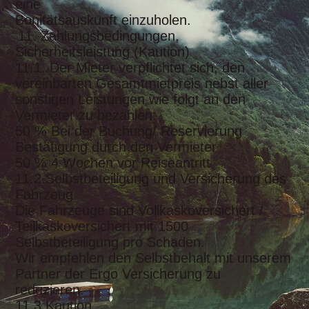
eine
Bonitätsauskunft einzuholen.
11. Zahlungsbedingungen,
Sicherheitsleistung (Kaution)
11.1. Der Mieter verpflichtet sich, den
vereinbarten Gesamtmietpreis nebst aller
sonstigen Leistungen wie folgt an den
Vermieter zu bezahlen:
50 % Bei der Buchung/ Reservierung
Bestätigung durch den Vermieter
50 % 4 Wochen vor Reiseantritt
11.2.Selbstbeteiligung und Versicherung des
Fahrzeug
Die Fahrzeuge sind Vollkaskoversichert /
Teilkaskoversichert mit 1500
Selbstbeteiligung pro Schaden.
Wir empfehlen den Selbstbehalt mit unserem
Partner der Ergo Versicherung zu
reduzieren.
11.3 Kaution