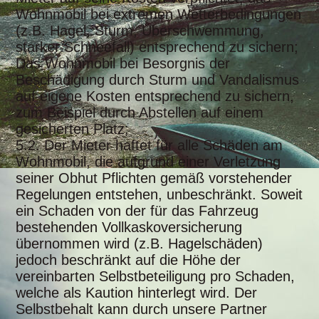
Wohnmobil bei extremen Wetterbedingungen
(z.B. Hagel, Sturm, Überschwemmung,
starker Schneefall) entsprechend zu sichern;
Das Wohnmobil bei Besorgnis der
Beschädigung durch Sturm und Vandalismus
auf eigene Kosten entsprechend zu sichern,
zum Beispiel durch Abstellen auf einem
gesicherten Platz;
5.2. Der Mieter haftet für alle Schäden am
Wohnmobil, die aufgrund einer Verletzung
seiner Obhut Pflichten gemäß vorstehender
Regelungen entstehen, unbeschränkt. Soweit
ein Schaden von der für das Fahrzeug
bestehenden Vollkaskoversicherung
übernommen wird (z.B. Hagelschäden)
jedoch beschränkt auf die Höhe der
vereinbarten Selbstbeteiligung pro Schaden,
welche als Kaution hinterlegt wird. Der
Selbstbehalt kann durch unsere Partner