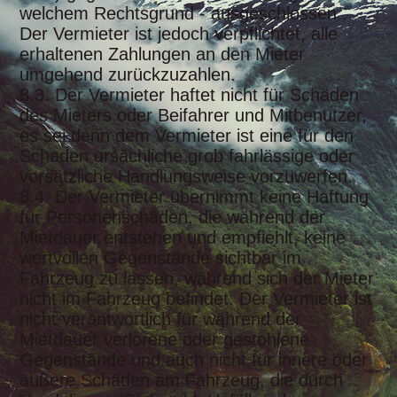
welchem Rechtsgrund - ausgeschlossen .
Der Vermieter ist jedoch verpflichtet, alle
erhaltenen Zahlungen an den Mieter
umgehend zurückzuzahlen.
8.3. Der Vermieter haftet nicht für Schäden
des Mieters oder Beifahrer und Mitbenutzer,
es sei denn dem Vermieter ist eine für den
Schaden ursächliche grob fahrlässige oder
vorsätzliche Handlungsweise vorzuwerfen.
8.4 Der Vermieter übernimmt keine Haftung
für Personenschäden, die während der
Mietdauer entstehen und empfiehlt, keine
wertvollen Gegenstände sichtbar im
Fahrzeug zu lassen, während sich der Mieter
nicht im Fahrzeug befindet. Der Vermieter ist
nicht verantwortlich für während der
Mietdauer verlorene oder gestohlene
Gegenstände und auch nicht für innere oder
äußere Schäden am Fahrzeug, die durch