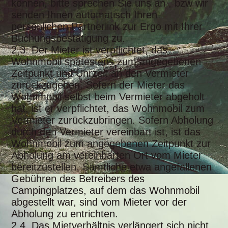
können, bitte sprechen Sie uns an , bzw wir
senden Ihnen automatisch Ihren
persönlichen Partnerlink zur Ergo mit Ihrer
Buchungsbestätigung zu.
2.3. Der Mieter ist verpflichtet, das
Wohnmobil spätestens zum angegebenen
Zeitpunkt und Uhrzeit an den Vermieter
zurückzugeben. Sofern der Mieter das
Wohnmobil selbst beim Vermieter abgeholt
hat, ist er verpflichtet, das Wohnmobil zum
Vermieter zurückzubringen. Sofern Abholung
durch den Vermieter vereinbart ist, ist das
Wohnmobil zum angegebenen Zeitpunkt zur
Abholung am vereinbarten Ort vom Mieter
bereitzustellen. Sämtliche etwa angefallenen
Gebühren des Betreibers des
Campingplatzes, auf dem das Wohnmobil
abgestellt war, sind vom Mieter vor der
Abholung zu entrichten.
2.4. Das Mietverhältnis verlängert sich nicht