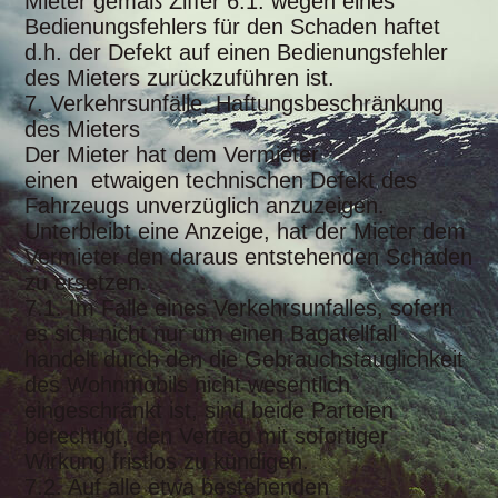
Mieter gemäß Ziffer 6.1. wegen eines
Bedienungsfehlers für den Schaden haftet
d.h. der Defekt auf einen Bedienungsfehler
des Mieters zurückzuführen ist.
7. Verkehrsunfälle, Haftungsbeschränkung
des Mieters
Der Mieter hat dem Vermieter
einen etwaigen technischen Defekt des
Fahrzeugs unverzüglich anzuzeigen.
Unterbleibt eine Anzeige, hat der Mieter dem
Vermieter den daraus entstehenden Schaden
zu ersetzen.
7.1. Im Falle eines Verkehrsunfalles, sofern
es sich nicht nur um einen Bagatellfall
handelt durch den die Gebrauchstauglichkeit
des Wohnmobils nicht wesentlich
eingeschränkt ist, sind beide Parteien
berechtigt, den Vertrag mit sofortiger
Wirkung fristlos zu kündigen.
7.2. Auf alle etwa bestehenden