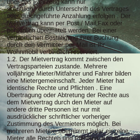
über das Fahrzeug kann nur
schriftlich, durch Unterschrift des Vertrages
oder durchgeführte Anzahlung erfolgen . Der
Mietvertrag kann per Post / Mail,Fax oder
persönlich übermittelt werden. Bei einer
verbindlichen Bestätigung ihrer Buchung
durch den Vermieter per Mail ist Ihr
Wohnmobil verbindlich reserviert.
1.2. Der Mietvertrag kommt zwischen den
Vertragsparteien zustande. Mehrere
volljährige Mieter/Mitfahrer und Fahrer bilden
eine Mietergemeinschaft. Jeder Mieter hat
identische Rechte und Pflichten . Eine
Übertragung oder Abtretung der Rechte aus
dem Mietvertrag durch den Mieter auf
andere dritte Personen ist nur mit
ausdrücklicher schriftlicher vorheriger
Zustimmung des Vermieters möglich. Bei
mehreren Mietern übernimmt jeder einzelne
Mieter alle Rechten und Pflichten aus diesem