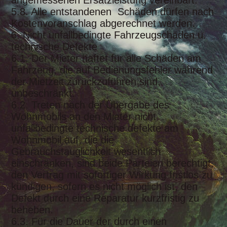
angemessenen Ersatzleistung vereinbart.
5.8. Alle entstandenen Schäden dürfen nach
Kostenvoranschlag abgerechnet werden.
6. Nicht unfallbedingte Fahrzeugschäden u.
technische Defekte
6.1. Der Mieter haftet für alle Schäden am
Fahrzeug, die auf Bedienungsfehler während
der Mietzeit zurückzuführen sind,
unbeschränkt.
6.2. Treten nach der Übergabe des
Wohnmobils an den Mieter nicht
unfallbedingte technische defekte am
Wohnmobil auf, die die
Gebrauchstauglichkeit wesentlich
einschränken, sind beide Parteien berechtigt,
den Vertrag mit sofortiger Wirkung fristlos zu
kündigen, sofern es nicht möglich ist, den
Defekt durch eine Reparatur kurzfristig zu
beheben.
6.3. Für die Dauer der durch einen