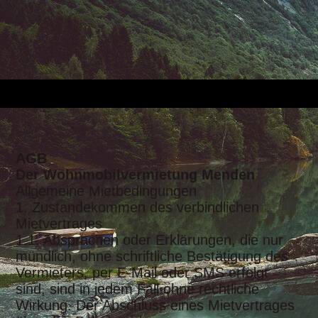
AGB
Der Wohnmobilvermietung Menden
Allgemeine Mietbedingungen
1. Zustandekommen des verbindlichen
Mietvertrages
1.1. Absprachen oder Erklärungen, die nur
mündlich, ohne schriftliche Bestätigung des
Vermieters, per E-Mail oder SMS erfolgt
sind, sind in jedem Fall ohne rechtliche
Wirkung. Der Abschluss eines Mietvertrages