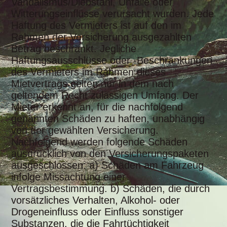
Vandalismus/Diebstahl, Unfälle oder
Witterungseinflüsse verursacht wurden. Jede
Haftung des Vermieters ist auf den im
Rahmen der Versicherung ausgezahlten
Betrag beschränkt. Jegliche
Haftungsausschlüsse oder -Beschränkungen
des Vermieters im Rahmen dieses
Mietvertrags gelten nur in dem nach
geltendem Recht zulässigen Umfang. Der
Mieter erkennt an, für die nachfolgend
genannten Schäden zu haften, unabhängig
von der gewählten Versicherung.
Nachfolgend werden folgende Schäden
ausdrücklich von den Versicherungspaketen
ausgeschlossen: a) Schäden am Fahrzeug
infolge Missachtung einer
Vertragsbestimmung. b) Schäden, die durch
vorsätzliches Verhalten, Alkohol- oder
Drogeneinfluss oder Einfluss sonstiger
Substanzen, die die Fahrtüchtigkeit