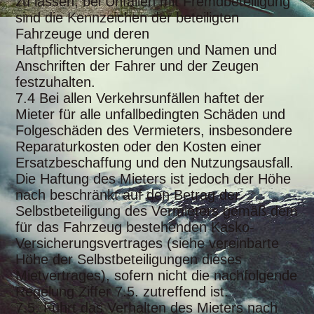
zu lassen, bei Unfällen mit Fremdbeteiligung
sind die Kennzeichen der beteiligten
Fahrzeuge und deren
Haftpflichtversicherungen und Namen und
Anschriften der Fahrer und der Zeugen
festzuhalten.
7.4 Bei allen Verkehrsunfällen haftet der
Mieter für alle unfallbedingten Schäden und
Folgeschäden des Vermieters, insbesondere
Reparaturkosten oder den Kosten einer
Ersatzbeschaffung und den Nutzungsausfall.
Die Haftung des Mieters ist jedoch der Höhe
nach beschränkt auf den Betrag der
Selbstbeteiligung des Vermieters gemäß dem
für das Fahrzeug bestehenden Kasko-
Versicherungsvertrages (siehe vereinbarte
Höhe der Selbstbeteiligungen dieses
Mietvertrages), sofern nicht die nachfolgende
Regelung Ziffer 7.5. zutreffend ist.
7.5. Führt das Verhalten des Mieters nach