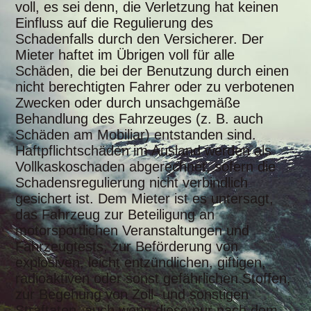
voll, es sei denn, die Verletzung hat keinen
Einfluss auf die Regulierung des
Schadenfalls durch den Versicherer. Der
Mieter haftet im Übrigen voll für alle
Schäden, die bei der Benutzung durch einen
nicht berechtigten Fahrer oder zu verbotenen
Zwecken oder durch unsachgemäße
Behandlung des Fahrzeuges (z. B. auch
Schäden am Mobiliar) entstanden sind.
Haftpflichtschäden im Ausland werden als
Vollkaskoschaden abgerechnet, sofern die
Schadensregulierung nicht verbindlich
gesichert ist. Dem Mieter ist es untersagt,
das Fahrzeug zur Beteiligung an
motorsportlichen Veranstaltungen und
Fahrzeugtests, zur Beförderung von
explosiven, leicht entzündlichen, giftigen,
radioaktiven oder sonst gefährlichen Stoffen,
zur Begehung von Zoll- und sonstigen
Straftaten, auch wenn diese nur nach dem