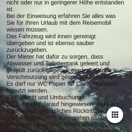
nicht oder nur in geringerer Höhe entstanden
ist.
Bei der Einweisung erfahren Sie alles was
Sie für Ihren Urlaub mit dem Reisemobil
wissen müssen.
Das Fahrzeug wird innen gereinigt
übergeben und ist ebenso sauber
zurückzugeben.
Der Mieter hat dafür zu sorgen, dass
Abwasser und Toilettentank geleert und
gespült zurück gegeben werden . Grobe
Verschmutzung wird gesondert berechnet.
Es darf nur WC Papier für Chemietoiletten
benutzt werden.
13 Rücktritt und Umbuchung
13.1. Es wird darauf hingewiesen, dass ein
allgemeines gesetzliches Rücktrittsrecht bei
Mietverträgen nicht vorgesehen ist. Der
Vermieter räumt dem Mieter allerdings ein
vertragliches Rücktrittsrecht im nachfolgend