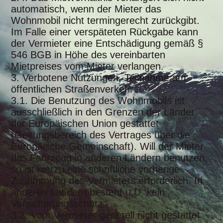
automatisch, wenn der Mieter das
Wohnmobil nicht termingerecht zurückgibt.
Im Falle einer verspäteten Rückgabe kann
der Vermieter eine Entschädigung gemäß §
546 BGB in Höhe des vereinbarten
Mietpreises vom Mieter verlangen.
3. Verbotene Nutzungen, Teilnahme am
öffentlichen Straßenverkehr
3.1. Die Benutzung des Wohnmobils ist
ausschließlich in den Grenzen der Länder
der Europäischen Union gestattet
(Geltungsbereich des Vertrages über die
Europäische Gemeinschaft). Will der Mieter
das Fahrzeug in anderen Ländern benutzen,
so ist hierzu eine schriftliche vorherige
Zustimmung des Vermieters erforderlich. In
anderen Ländern besteht u.U. kein
Versicherungsschutz.
3.2. Vom Vermieter generell nicht gestattet