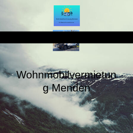
Wohnmobilvermietun
g Menden