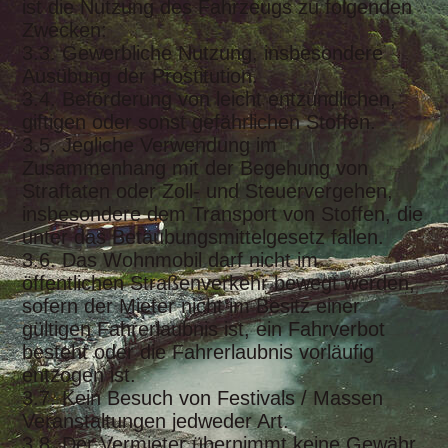
ist die Nutzung des Fahrzeugs zu folgenden
Zwecken:
3.3. Gewerbliche Nutzung, insbesondere
Ausübung der Prostitution.
3.4. Beförderung von leicht entzündlichen,
giftigen oder sonst gefährlichen Stoffen.
3.5. Jegliche Verwendung im
Zusammenhang mit der Begehung von
Straftaten oder Zoll- und Steuervergehen,
insbesondere dem Transport von Stoffen, die
unter das Betäubungsmittelgesetz fallen.
3.6. Das Wohnmobil darf nicht im
öffentlichen Straßenverkehr bewegt werden,
sofern der Mieter nicht im Besitz einer
gültigen Fahrerlaubnis ist, ein Fahrverbot
besteht oder die Fahrerlaubnis vorläufig
entzogen ist.
3.7. Kein Besuch von Festivals / Massen
Veranstaltungen jedweder Art.
3.8. Der Vermieter übernimmt keine Gewähr