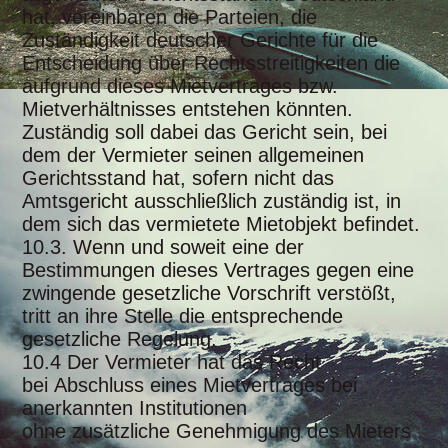
hat, vereinbaren die Parteien, die
Zuständigkeit deutscher Gerichte für die
Entscheidung über Rechtsstreitigkeiten die
aufgrund dieses Mietvertrages bzw.
Mietverhältnisses entstehen könnten.
Zuständig soll dabei das Gericht sein, bei
dem der Vermieter seinen allgemeinen
Gerichtsstand hat, sofern nicht das
Amtsgericht ausschließlich zuständig ist, in
dem sich das vermietete Mietobjekt befindet.
10.3. Wenn und soweit eine der
Bestimmungen dieses Vertrages gegen eine
zwingende gesetzliche Vorschrift verstößt,
tritt an ihre Stelle die entsprechende
gesetzliche Regelung.
10.4 Der Vermieter hat das Recht
bei
Abschluss
eines Mietvertrages bei
anerkannten
Institutionen
ohne zusätzliche Genehmigung des Mieters