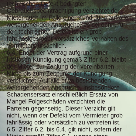
technischen Defekt bedingten
Gebrauchsbeeinträchtigung verzichtet der
Mieter auch im Falle einer Kündigung auf alle
weitergehenden Ansprüche, es sei denn, für
den technischen Defekt ist ein grob
fahrlässiges oder vorsätzliches Verhalten des
Vermieters ursächlich.
6.4. Endet der Vertrag aufgrund einer
fristlosen Kündigung gemäß Ziffer 6.2. bleibt
der Mieter zur Zahlung der vereinbarten
Miete bis zum Zeitpunkt der Kündigung
verpflichtet. Auf alle etwa bestehenden
weitergehenden Ansprüche, insbesondere
Schadensersatz einschließlich Ersatz von
Mangel Folgeschäden verzichten die
Parteien gegenseitig. Dieser Verzicht gilt
nicht, wenn der Defekt vom Vermieter grob
fahrlässig oder vorsätzlich zu vertreten ist.
6.5. Ziffer 6.2. bis 6.4. gilt nicht, sofern der