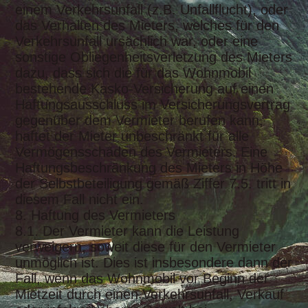
einem Verkehrsunfall (z.B. Unfallflucht), oder
das Verhalten des Mieters, welches für den
Verkehrsunfall ursächlich war, oder eine
sonstige Obliegenheitsverletzung des Mieters
dazu, dass sich die für das Wohnmobil
bestehende Kasko-Versicherung auf einen
Haftungsausschluss im Versicherungsvertrag
gegenüber dem Vermieter berufen kann,
haftet der Mieter unbeschränkt für alle
Vermögensschäden des Vermieters. Eine
Haftungsbeschränkung des Mieters in Höhe
der Selbstbeteiligung gemäß Ziffer 7.5. tritt in
diesem Fall nicht ein.
8. Haftung des Vermieters
8.1. Der Vermieter kann die Leistung
verweigern, soweit diese für den Vermieter
unmöglich ist. Dies ist insbesondere dann der
Fall, wenn das Wohnmobil vor Beginn der
Mietzeit durch einen Verkehrsunfall, Verkauf