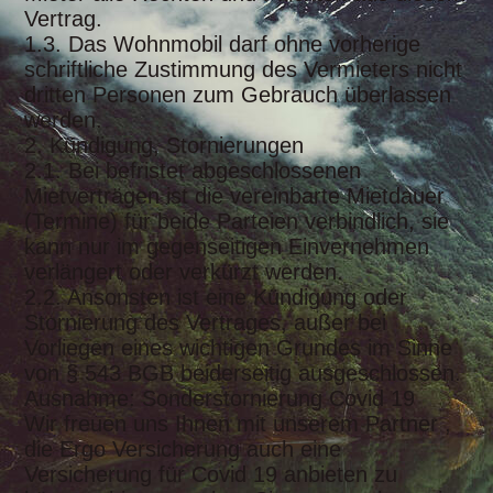
Vertrag.
1.3. Das Wohnmobil darf ohne vorherige
schriftliche Zustimmung des Vermieters nicht
dritten Personen zum Gebrauch überlassen
werden.
2. Kündigung, Stornierungen
2.1. Bei befristet abgeschlossenen
Mietverträgen ist die vereinbarte Mietdauer
(Termine) für beide Parteien verbindlich, sie
kann nur im gegenseitigen Einvernehmen
verlängert oder verkürzt werden.
2.2. Ansonsten ist eine Kündigung oder
Stornierung des Vertrages, außer bei
Vorliegen eines wichtigen Grundes im Sinne
von § 543 BGB beiderseitig ausgeschlossen.
Ausnahme: Sonderstornierung Covid 19
Wir freuen uns Ihnen mit unserem Partner ,
die Ergo Versicherung auch eine
Versicherung für Covid 19 anbieten zu