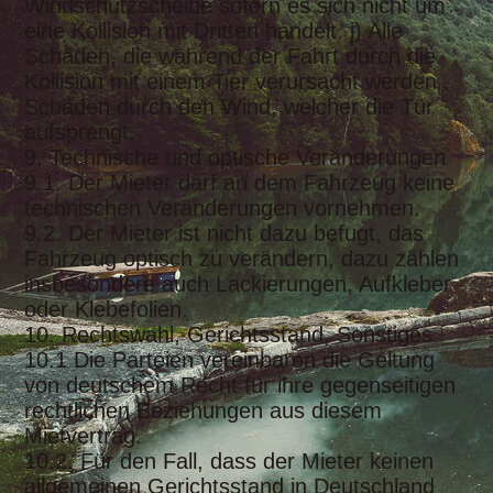
Windschutzscheibe sofern es sich nicht um
eine Kollision mit Dritten handelt. j) Alle
Schäden, die während der Fahrt durch die
Kollision mit einem Tier verursacht werden .
Schäden durch den Wind, welcher die Tür
aufsprengt.
9. Technische und optische Veränderungen
9.1. Der Mieter darf an dem Fahrzeug keine
technischen Veränderungen vornehmen.
9.2. Der Mieter ist nicht dazu befugt, das
Fahrzeug optisch zu verändern, dazu zählen
insbesondere auch Lackierungen, Aufkleber
oder Klebefolien.
10. Rechtswahl, Gerichtsstand, Sonstiges
10.1 Die Parteien vereinbaren die Geltung
von deutschem Recht für ihre gegenseitigen
rechtlichen Beziehungen aus diesem
Mietvertrag.
10.2. Für den Fall, dass der Mieter keinen
allgemeinen Gerichtsstand in Deutschland