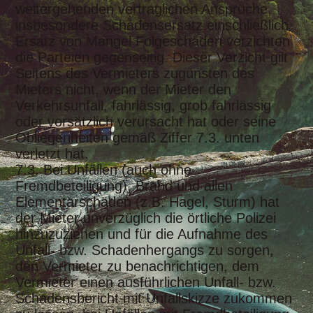
weitergehenden vertraglichen Ansprüche,
insbesondere Schadensersatz einschließlich
Ersatz von Mangel Folgeschäden verzichten
die Parteien gegenseitig. Dieser Verzicht gilt
Seitens des Vermieters zugunsten des
Mieters nicht, wenn der Mieter den
Verkehrsunfall, fahrlässig, grob fahrlässig
oder vorsätzlich verursacht hat oder seine
Obliegenheiten gemäß Ziffer 7.3. unten
verletzt hat.
7.3. Bei Unfällen (auch ohne
Fremdbeteiligung), Brand und allen
Elementarschäden (z.B. Hagel, Sturm) hat
der Mieter unverzüglich die örtliche Polizei
hinzuzuziehen und für die Aufnahme des
Unfall- bzw. Schadenhergangs zu sorgen,
den Vermieter zu benachrichtigen, dem
Vermieter einen ausführlichen Unfall- bzw.
Schadensbericht mit Unfallskizze zukommen