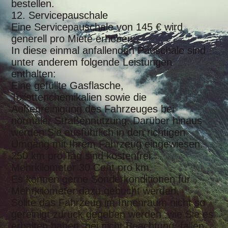
bestellen.
12. Servicepauschale
Eine Servicepauschale von 145 € wird
generell pro Miete erhoben.
In diese einmal anfallenden Pauschale sind
unter anderem folgende Leistungen
enthalten:
Eine gefüllte Gasflasche,
Toilettenchemikalien sowie die
Außenreinigung des Fahrzeuges bei
normaler Straßennutzung. Darüber hinaus
werden Sie ausführlich in den richtigen
Umgang mit Ihrem Fahrzeug eingewiesen.
250 km pro Tag sind kostenfrei.
Mehrkilometer 30 Cent pro km.
Es können gerne Sonderkonditionen für
Mehrkilometer dazu gebucht werden.
Sollte das Fahrzeug im Innenraum nicht so
gereinigt zurück gegeben werden ,wie Sie es
erhalten
haben, bei nicht Beachtung
fallen