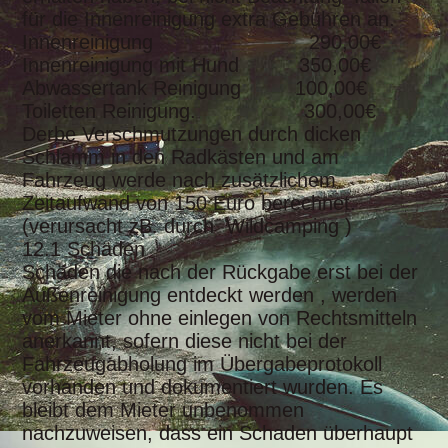
für die Innenreinigung extra Gebühren an.
Innenreinigung 290,00€
Innenreinigung mit Hund 350,00€
Abwassertank Reinigung 100,00€
Toiletten Reinigung. 300,00€
Derbe Verschmutzungen durch dicken
Schlamm in den Radkästen und am
Fahrzeug werde nach zusätzlichem
Zeitaufwand von 150 Euro berechnet.
(verursacht zB. durch Wildcamping )
12.1 Schäden
Schäden die nach der Rückgabe erst bei der
Außenreinigung entdeckt werden , werden
vom Mieter ohne einlegen von Rechtsmitteln
anerkannt, sofern diese nicht bei der
Fahrzeugabholung im
Übergabeprotokoll
vorhanden und dokumentiert wurden. Es
bleibt dem Mieter unbenommen
nachzuweisen, dass ein Schaden überhaupt