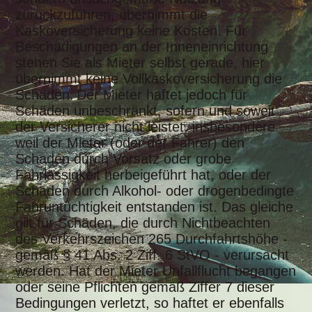
zurückzuführen, übernimmt die
Kaskoversicherung keine Kosten. Für
Beschädigungen an der Inneneinrichtung
stehen Sie als Mieter selbst gerade, hier
übernimmt keine Vollkaskoversicherung die
Schäden.
Der Mieter haftet jedoch für
Schäden unbeschränkt, sofern und soweit
der Versicherer nicht leistet, insbesondere
weil der Mieter (oder der Fahrer) den
Schaden durch Vorsatz oder grobe
Fahrlässigkeit herbeigeführt hat, oder der
Schaden durch Alkohol- oder drogenbedingte
Fahruntüchtigkeit entstanden ist. Das gleiche
gilt für Schäden, die durch Nichtbeachten
des Verkehrszeichen 265 Durchfahrtshöhe -
gemäß § 41 Abs. 2 Ziff. 6 StVO - verursacht
werden. Hat der Mieter Unfallflucht begangen
oder seine Pflichten gemäß Ziffer 7 dieser
Bedingungen verletzt, so haftet er ebenfalls