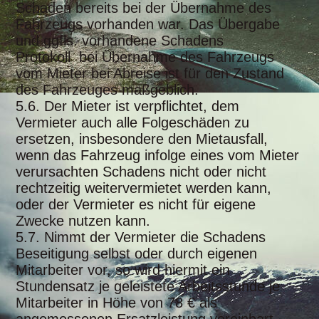
Schaden bereits bei der Übernahme des
Fahrzeugs vorhanden war. Das Übergabe
und ggfls. vorhandene Schadens
Protokoll bei Übernahme des Fahrzeugs
vom Mieter bei Abreise ist für den Zustand
des Fahrzeuges maßgeblich.
5.6. Der Mieter ist verpflichtet, dem
Vermieter auch alle Folgeschäden zu
ersetzen, insbesondere den Mietausfall,
wenn das Fahrzeug infolge eines vom Mieter
verursachten Schadens nicht oder nicht
rechtzeitig weitervermietet werden kann,
oder der Vermieter es nicht für eigene
Zwecke nutzen kann.
5.7. Nimmt der Vermieter die Schadens
Beseitigung selbst oder durch eigenen
Mitarbeiter vor, so wird hiermit ein
Stundensatz je geleistete Arbeitsstunde je
Mitarbeiter in Höhe von 78 € als