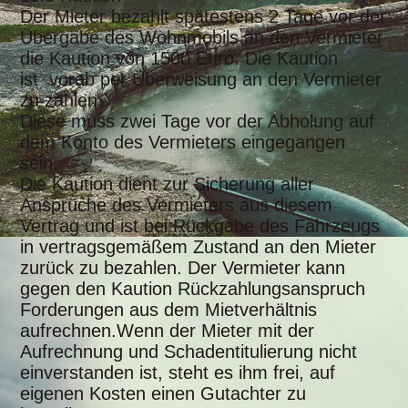
Der Mieter bezahlt spätestens 2 Tage vor der
Übergabe des Wohnmobils an den Vermieter
die Kaution von 1500 Euro. Die Kaution
ist vorab per Überweisung an den Vermieter
zu zahlen.
Diese muss zwei Tage vor der Abholung auf
dem Konto des Vermieters eingegangen
sein.
Die Kaution dient zur Sicherung aller
Ansprüche des Vermieters aus diesem
Vertrag und ist bei Rückgabe des Fahrzeugs
in vertragsgemäßem Zustand an den Mieter
zurück zu bezahlen. Der Vermieter kann
gegen den Kaution Rückzahlungsanspruch
Forderungen aus dem Mietverhältnis
aufrechnen.Wenn der Mieter mit der
Aufrechnung und Schadentitulierung nicht
einverstanden ist, steht es ihm frei, auf
eigenen Kosten einen Gutachter zu